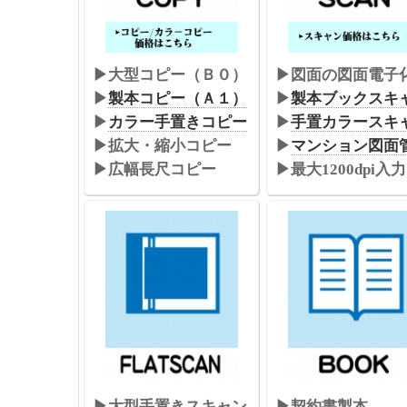
2021/09/14
▶カラー名刺印刷追加
2022/03/07
▶パプール用紙取り扱い中止
▶大型コピー（Ｂ０）
▶図面の
図面電子
2022/02/07
▶弊社サービスの価格表へのナビゲー
▶
製本コピー（Ａ１）
▶
製本ブックスキ
2021/09/14
▶高精度CAD印刷のページを追加しま
▶
カラー手置きコピー
▶
手置カラースキ
▶拡大・縮小コピー
▶
マンション図面
2021/08/02
▶弊社駐車場の住所案内を追記。ナビ
▶広幅長尺コピー
▶最大1200dpi入力
2021/08/02
▶おしらせ・告知欄設置
2020/05/01
＜時短営業のお知らせ＞
コロナ対応と
▶大型手置きスキャン
▶契約書製本