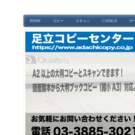
HOME
コピー
スキャン
CAD出力
デ