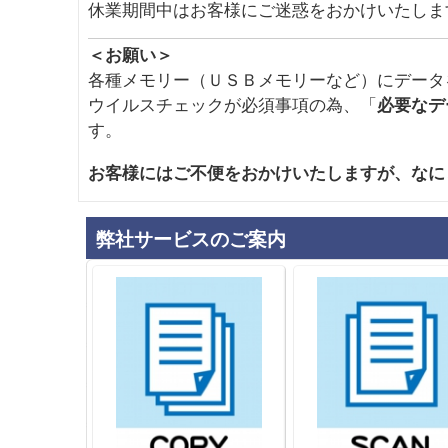
2024/04/22
▶GW期間は暦通りの通常営業となり
休業期間中はお客様にご迷惑をおかけいたしま
2023/12/04
▶年末年始休業は「令和５年１２月２
＜お願い＞
2023/10/02
▶インボイスに合わせ価格表の表記改
各種メモリー（ＵＳＢメモリーなど）にデータ
ウイルスチェックが必須事項の為、「
必要なデ
2023/08/01
▶令和5年の夏季休業のおしらせ
す。
2023/06/15
▶大判カラープリンターをPT-1300PSか
お客様にはご不便をおかけいたしますが、なに
2023/05/23
▶マイクロ写真・アパチュアカードの
2023/04/17
▶GW期間休業のおしらせ 4/29～5
弊社サービスのご
案内
2023/03/06
▶４月より資材等の高騰のため一部価
2022/12/01
▶年末年始休業のおしらせ（12/29～1
2022/08/08
▶資材高騰の為、価格変更を適時変更
2022/08/05
▶
観音製本の自動計算
を設置しました
2022/08/01
▶
製本スキャン見積依頼書
設置しまし
2022/07/21
▶夏季休業のご案内 「8/11（木）～
2022/03/07
▶ＧＷの休業のご案内 「4/29（金）