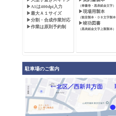
（奉書巻・黒表紙金文字）
▶A1は400dpi入力
▶現場用製本
▶最大Ａ１サイズ
（観音製本・ＤＢ文字製本
▶分割・合成作業対応
▶竣功図書
▶作業は原則予約制
（黒表紙金文字上製製本）
駐車場のご案内